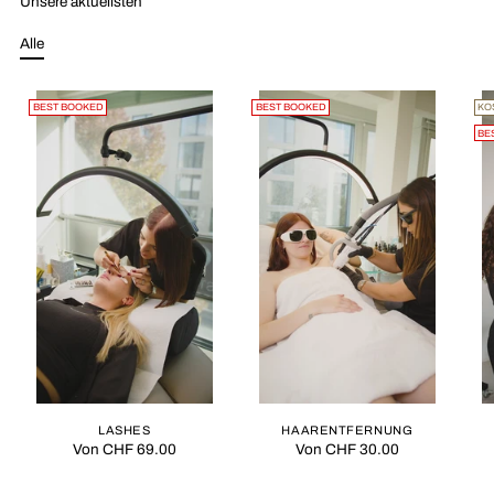
Unsere aktuellsten
Alle
BEST BOOKED
BEST BOOKED
KO
BE
LASHES
HAARENTFERNUNG
Von
CHF 69.00
Von
CHF 30.00